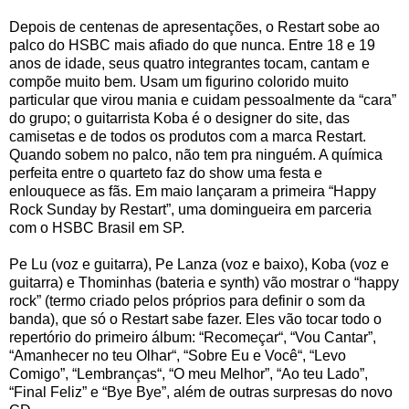
Depois de centenas de apresentações, o Restart sobe ao
palco do HSBC mais afiado do que nunca. Entre 18 e 19
anos de idade, seus quatro integrantes tocam, cantam e
compõe muito bem. Usam um figurino colorido muito
particular que virou mania e cuidam pessoalmente da “cara”
do grupo; o guitarrista Koba é o designer do site, das
camisetas e de todos os produtos com a marca Restart.
Quando sobem no palco, não tem pra ninguém. A química
perfeita entre o quarteto faz do show uma festa e
enlouquece as fãs. Em maio lançaram a primeira “Happy
Rock Sunday by Restart”, uma domingueira em parceria
com o HSBC Brasil em SP.
Pe Lu (voz e guitarra), Pe Lanza (voz e baixo), Koba (voz e
guitarra) e Thominhas (bateria e synth) vão mostrar o “happy
rock” (termo criado pelos próprios para definir o som da
banda), que só o Restart sabe fazer. Eles vão tocar todo o
repertório do primeiro álbum: “Recomeçar“, “Vou Cantar”,
“Amanhecer no teu Olhar“, “Sobre Eu e Você“, “Levo
Comigo”, “Lembranças“, “O meu Melhor”, “Ao teu Lado”,
“Final Feliz” e “Bye Bye”, além de outras surpresas do novo