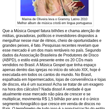
Marina de Oliveira leva o Grammy Latino 2010
Melhor album de música cristã em lingua portuguesa
Que a Música Gospel fatura bilhões e chama atenção de
mídias, gravadoras, políticos e investidores dispostos a
mergulhar nesse mar de ritmos, cheio de oportunidades e
grandes peixes, é fato. Pesquisas recentes revelam que
esse mercado é um dos mais rentáveis no país. Segundo
dados da Associação Brasileira de Produtores de Disco
(ABPD), o estilo está presente entre os 20 CDs mais
vendidos no Brasil. A Música Gospel que tinha espaço
apenas dentro das igrejas no início do século XIX, hoje é
executada em todos os cantos do mundo. No Brasil,
espalhada em hipermercados, lojas de conveniência e lojas
de discos, ela é um sucesso! Acha se tratar de um exagero
na hora dos cálculos? Nada disso! A verdade é que
atualmente esse mercado não pára de crescer e se
multiplicar, movimenta R$ 1,5 bilhão por ano e é o único
segmento fonográfico que cresce em venda de discos no
País. O termômetro de tudo isso é a popularização do estilo,