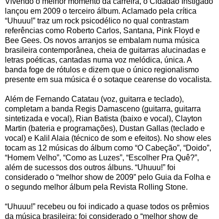
Vivendo o melhor momento da carreira, o Cidadão Instigado
lançou em 2009 o terceiro álbum. Aclamado pela crítica
“Uhuuu!” traz um rock psicodélico no qual contrastam
referências como Roberto Carlos, Santana, Pink Floyd e
Bee Gees. Os novos arranjos se embalam numa música
brasileira contemporânea, cheia de guitarras alucinadas e
letras poéticas, cantadas numa voz melódica, única. A
banda foge de rótulos e dizem que o único regionalismo
presente em sua música é o sotaque cearense do vocalista.
Além de Fernando Catatau (voz, guitarra e teclado),
completam a banda Regis Damasceno (guitarra, guitarra
sintetizada e vocal), Rian Batista (baixo e vocal), Clayton
Martin (bateria e programações), Dustan Gallas (teclado e
vocal) e Kalil Alaia (técnico de som e efeitos). No show eles
tocam as 12 músicas do álbum como “O Cabeção”, “Doido”,
“Homem Velho”, “Como as Luzes”, “Escolher Pra Quê?”,
além de sucessos dos outros álbuns. “Uhuuu!” foi
considerado o “melhor show de 2009” pelo Guia da Folha e
o segundo melhor álbum pela Revista Rolling Stone.
“Uhuuu!” recebeu ou foi indicado a quase todos os prêmios
da música brasileira: foi considerado o “melhor show de