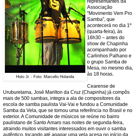
representantes da
Associação
“Movimento Vem Pro
Samba”, que
acontecerá no dia 1º
(quarta-feira), às
16h30 – antes do
show de Chapinha
acompanhado por
Carlinhos Palhano e
o grupo Samba de
Mesa, no mesmo dia,
às 18 horas.
Hoto Jr. - Foto: Marcello Holanda
Cearense de
Uruburetama, José Marilton da Cruz (Chapinha) já compôs
mais de 500 sambas, integra a ala de compositores da
escola de samba paulista Vai-Vai e fundou a Comunidade
Samba da Vela, que se tornou uma referência no Brasil e no
exterior. A Comunidade de músicos se reúne no bairro
paulistano de Santo Amaro nas noites de segunda-feira,
atraindo muitos visitantes interessados em ouvir o samba
autêntico, tocando até apagar uma vela acesa no início da