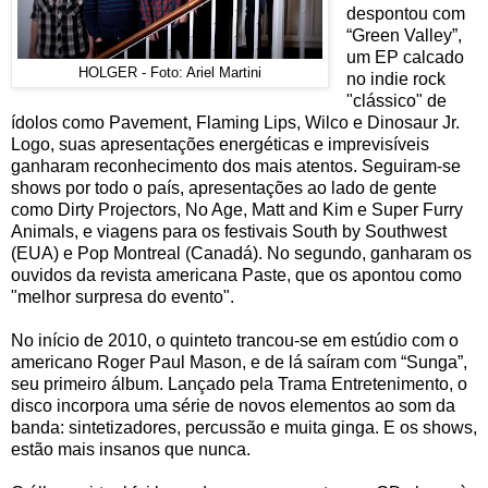
despontou com
“Green Valley”,
um EP calcado
HOLGER - Foto: Ariel Martini
no indie rock
"clássico" de
ídolos como Pavement, Flaming Lips, Wilco e Dinosaur Jr.
Logo, suas apresentações energéticas e imprevisíveis
ganharam reconhecimento dos mais atentos. Seguiram-se
shows por todo o país, apresentações ao lado de gente
como Dirty Projectors, No Age, Matt and Kim e Super Furry
Animals, e viagens para os festivais South by Southwest
(EUA) e Pop Montreal (Canadá). No segundo, ganharam os
ouvidos da revista americana Paste, que os apontou como
"melhor surpresa do evento".
No início de 2010, o quinteto trancou-se em estúdio com o
americano Roger Paul Mason, e de lá saíram com “Sunga”,
seu primeiro álbum. Lançado pela Trama Entretenimento, o
disco incorpora uma série de novos elementos ao som da
banda: sintetizadores, percussão e muita ginga. E os shows,
estão mais insanos que nunca.