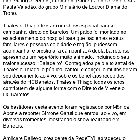
filho Victor) e Renner, Leonardo, Padre Fabio de Melo e Ana
Paula Valadão, do grupo Ministério de Louvor Diante do
Trono.
Thales e Thiago fizeram um show especial para a
campanha, direto de Barretos. Um palco foi montado no
estacionamento do hospital para que pacientes e seus
familiares e pessoas da cidade e região, pudessem
acompanhar e prestigiar a campanha. A dupla barretense
apresentou um repertório muito animado, incluindo o seu
maior sucesso, “Baladeiro”. Contagiados pelo alto astral de
Thales e Thiago, o público, cantou e dançou e muitos deram
seu depoimento ao vivo, sobre os benefícios recebidos
através do HCBarretos. Thales e Thiago todos os anos
contribuem de alguma forma com o Direito de Viver e o
HCBarretos.
Os bastidores deste evento foram registrados por Mônica
Apor e a repórter Simone Garuti que entrou, ao vivo, em
diversos momentos, mostrando o show realizado em
Barretos.
Amilcare Dallevo, presidente da RedeTV!, agradeceu o