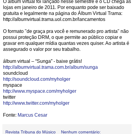
O álbum virtual foi lançado nesse semestre e o CD chega às
lojas em janeiro de 2011. Por enquanto pode ser baixado
gratuita e legalmente na página do Álbum Virtual Trama:
http://albumvirtual.trama.uol.com.br/lancamentos
O formato "de graça pra você e remunerado pro artista" não
possui proteção DRM, o que permite ao público copiar e
gravar em qualquer mídia quantas vezes quiser. Ao artista é
assegurado o valor por seu trabalho.
álbum virtual – “Sunga” - baixe grátis!
http://albumvirtual.trama.com.br/album/sunga
soundcloud
http://soundcloud.com/myholger
myspace
http://www.myspace.com/myholger
twitter
http://www.twitter.com/myholger
Fonte:
Marcus Cesar
Revista Tribuna do Músico
Nenhum comentário: